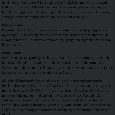
detaljrikedom tack vare HP Latex-teknologi. Trycket sker med vattenbaserade,
luktfria och GREENGUARD Gold-certifierade bläck som ger en upplösning på upp
till 300 DPI. Färgerna är UV-beständiga och behåller sin styrka även i ljusa rum,
vilket gör tavlan lämplig för både hem- och offentliga miljöer.
Polyesterduk
Polyesterduken (260 g/m²) ger en slät och modern yta med hög färgprecision,
mycket god UV-beständighet och en yta som kan torkas av försiktigt med en
fuktad, mjuk trasa. Resultatet är ett modernt, tydligt och färgstarkt uttryck som
håller över tid.
Bomullsduk
Bomullsduken (260 g/m²) ger en klassisk, matt textur med naturlig värme och
handmålad karaktär. För att bevara den fina strukturen bör den torrtorkas.
Oavsett dukmaterial smälter HP Latex-färgerna in i väven och skapar en slitstark,
flexibel yta som bibehåller färgstyrkan över lång tid.
Akustisk kärna med hög densitet och dokumenterad prestanda
Den ljudabsorberande kärnan består av minst 50 procent återvunnen polyester
med en densitet på 450–600 g/m². Materialet fångar effektivt upp ljudvågor och
minskar efterklang i rummet. En 4 mm skyddsskiva av CE-, M1- och PEFC-
certifierat trä monteras på baksidan för att skapa stabilitet och en hållbar
konstruktion. Kombinationen av canvasduk, kärnmaterial och skyddsskiva ger
en jämn ljuddämpning som förbättrar taltydlighet, koncentration och allmän
trivsel.