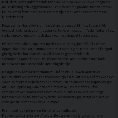
Med SilentDirects ljuddämpande tavla
Abstract reflection of clouds
integreras
akustiklösning och väggdekoration i en och samma produkt. Ramen i massiv
furu fylls med återvunnen polyester som hjälper till att absorbera störande
ljudreflektioner.
Detta ger märkbar effekt i rum där det annars snabbt blir hög ljudnivå, till
exempel i kök, vardagsrum, öppna kontor eller mötesrum. Tavlan bidrar till att
sänka upplevd ljudvolym och skapa ett mer behagligt ljudlandskap.
Placera tavlan där du upplever mycket eko eller hög ljudnivå, till exempel i
öppna planlösningar, hemmakontor eller sociala ytor. Motiv i denna kategori
gör sig särskilt bra i rum där du vill skapa en genomtänkt och
sammanhängande känsla. Det gör tavlan enkel att kombinera med både
neutrala och mer uttrycksfulla inredningsdetaljer.
Design som förbättrar rummet – både visuellt och akustiskt
Den akustiskt verksamma konstruktionen hjälper till att minska hårda ekon och
skapa en mjukare helhetskänsla i rummet. Den balanserade absorptionen gör
att ljudet upplevs mjukare och att rummets akustik förbättras i såväl
vardagsrum och kontor som i sovrum och offentliga miljöer. Samtidigt
förstärker den högkvalitativa trycktekniken motivets ljus, färger och detaljer,
vilket ger en harmonisk känsla i rummet.
Premiumtryck på polyester- eller bomullsduk
Motivet
Abstract reflection of clouds
återges med hög färgprecision och