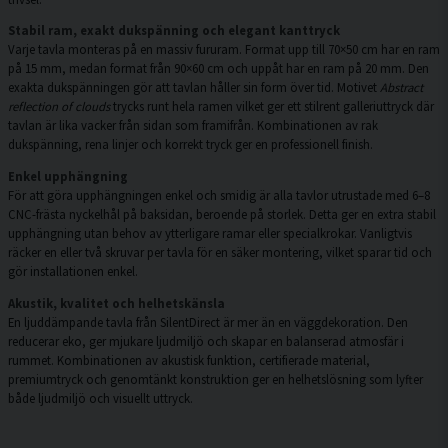
Stabil ram, exakt dukspänning och elegant kanttryck
Varje tavla monteras på en massiv fururam. Format upp till 70×50 cm har en ram
på 15 mm, medan format från 90×60 cm och uppåt har en ram på 20 mm. Den
exakta dukspänningen gör att tavlan håller sin form över tid. Motivet
Abstract
reflection of clouds
trycks runt hela ramen vilket ger ett stilrent galleriuttryck där
tavlan är lika vacker från sidan som framifrån. Kombinationen av rak
dukspänning, rena linjer och korrekt tryck ger en professionell finish.
Enkel upphängning
För att göra upphängningen enkel och smidig är alla tavlor utrustade med 6–8
CNC-frästa nyckelhål på baksidan, beroende på storlek. Detta ger en extra stabil
upphängning utan behov av ytterligare ramar eller specialkrokar. Vanligtvis
räcker en eller två skruvar per tavla för en säker montering, vilket sparar tid och
gör installationen enkel.
Akustik, kvalitet och helhetskänsla
En ljuddämpande tavla från SilentDirect är mer än en väggdekoration. Den
reducerar eko, ger mjukare ljudmiljö och skapar en balanserad atmosfär i
rummet. Kombinationen av akustisk funktion, certifierade material,
premiumtryck och genomtänkt konstruktion ger en helhetslösning som lyfter
både ljudmiljö och visuellt uttryck.