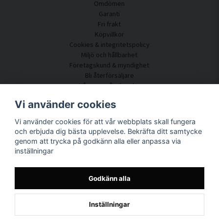
Omdömen
Garanti
Fri frakt
Köpvillkor
Cookies & integritetspolicy
Miljö och hållbarhet
Företagskund & myndighet
Bli återförsäljare
Några av våra kunder
Kundtjänst
Vi använder cookies
Kontakta oss
Vi använder cookies för att vår webbplats skall fungera
Akustikrådgivning
och erbjuda dig bästa upplevelse. Bekräfta ditt samtycke
Montering & installation
genom att trycka på godkänn alla eller anpassa via
Frågor & svar
inställningar
Kunskapsportal
Leveranstid
Spåra ditt paket här
Godkänn alla
Om SilentDirect
Inställningar