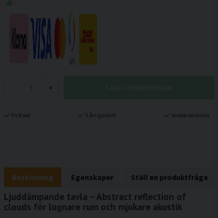
LÄGG I VARUKORGEN
-
+
Fri frakt
5 års garanti
Snabb leverans
Beskrivning
Egenskaper
Ställ en produktfråga
Ljuddämpande tavla – Abstract reflection of
clouds för lugnare rum och mjukare akustik