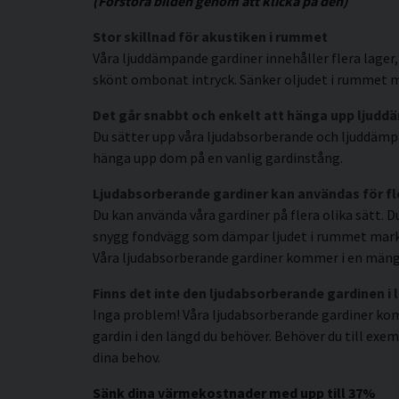
(Förstora bilden genom att klicka på den)
Stor skillnad för akustiken i rummet
Våra ljuddämpande gardiner innehåller flera lager, 
skönt ombonat intryck. Sänker oljudet i rummet me
Det går snabbt och enkelt att hänga upp ljudd
Du sätter upp våra ljudabsorberande och ljuddämpa
hänga upp dom på en vanlig gardinstång.
Ljudabsorberande gardiner kan användas för 
Du kan använda våra gardiner på flera olika sätt. D
snygg fondvägg som dämpar ljudet i rummet markant
Våra ljudabsorberande gardiner kommer i en mängd 
Finns det inte den ljudabsorberande gardinen i
Inga problem! Våra ljudabsorberande gardiner komm
gardin i den längd du behöver. Behöver du till exem
dina behov.
Sänk dina värmekostnader med upp till 37%