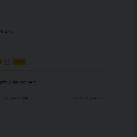
ått ur vårt sortiment
5 års garanti
Snabb leverans