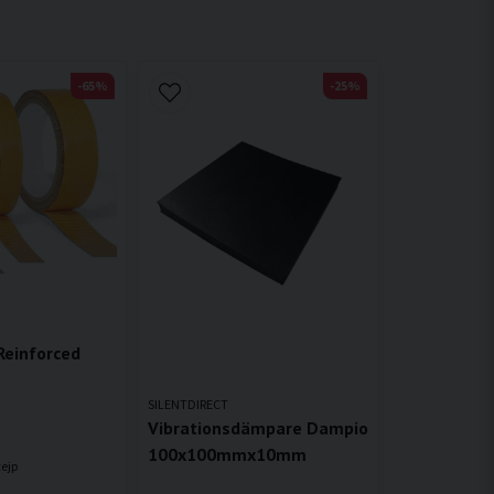
-65%
-25%
Reinforced
SILENTDIRECT
Vibrationsdämpare Dampio
100x100mmx10mm