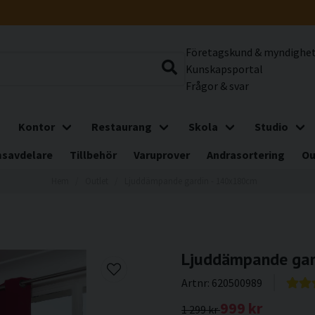
Företagskund & myndighe
Kunskapsportal
Frågor & svar
Kontor
Restaurang
Skola
Studio
savdelare
Tillbehör
Varuprover
Andrasortering
Ou
Hem
Outlet
Ljuddämpande gardin - 140x180cm
Ljuddämpande gar
Artnr:
620500989
999 kr
1 299 kr