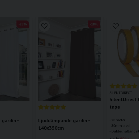
-25%
-18%
SILENTDIRECT
SilentDirect 
tape
gardin -
Ljuddämpande gardin -
- 20 meter
- 30mm bred
140x350cm
69 kr