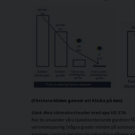
(Förstora bilden genom att klicka på den)
Sänk dina värmekostnader med upp till 37&
När du använder våra ljudabsorberande gardiner få
värmebesparing (några grader mindre på sommaren)
gardiner i princip betalar sig själva flera gånger un