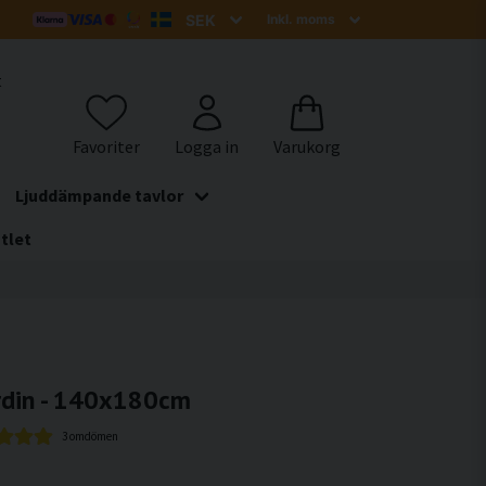
t
Ljuddämpande tavlor
tlet
din - 140x180cm
3 omdömen