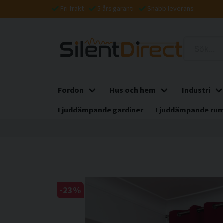
Fri frakt
5 års garanti
Snabb leverans
Fordon
Hus och hem
Industri
Ljuddämpande gardiner
Ljuddämpande rum
-
23
%